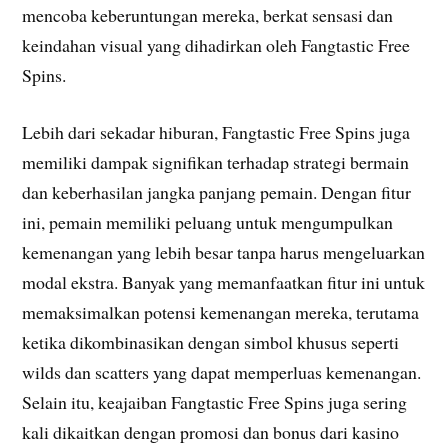
mencoba keberuntungan mereka, berkat sensasi dan
keindahan visual yang dihadirkan oleh Fangtastic Free
Spins.
Lebih dari sekadar hiburan, Fangtastic Free Spins juga
memiliki dampak signifikan terhadap strategi bermain
dan keberhasilan jangka panjang pemain. Dengan fitur
ini, pemain memiliki peluang untuk mengumpulkan
kemenangan yang lebih besar tanpa harus mengeluarkan
modal ekstra. Banyak yang memanfaatkan fitur ini untuk
memaksimalkan potensi kemenangan mereka, terutama
ketika dikombinasikan dengan simbol khusus seperti
wilds dan scatters yang dapat memperluas kemenangan.
Selain itu, keajaiban Fangtastic Free Spins juga sering
kali dikaitkan dengan promosi dan bonus dari kasino