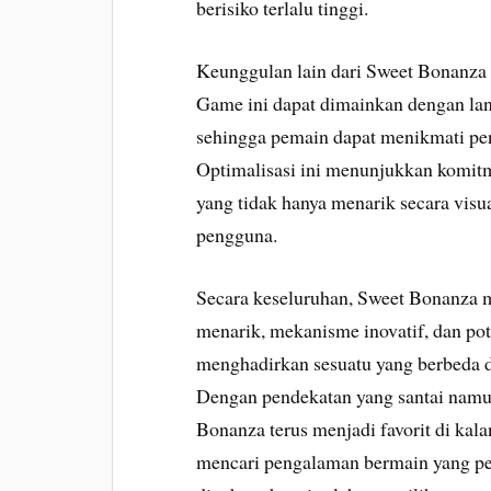
berisiko terlalu tinggi.
Keunggulan lain dari Sweet Bonanza a
Game ini dapat dimainkan dengan lan
sehingga pemain dapat menikmati pen
Optimalisasi ini menunjukkan komi
yang tidak hanya menarik secara visu
pengguna.
Secara keseluruhan, Sweet Bonanza 
menarik, mekanisme inovatif, dan po
menghadirkan sesuatu yang berbeda d
Dengan pendekatan yang santai namun
Bonanza terus menjadi favorit di kal
mencari pengalaman bermain yang pen