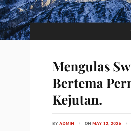
Mengulas Swe
Bertema Per
Kejutan.
BY
ADMIN
ON
MAY 12, 2026