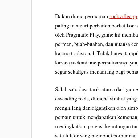
Dalam dunia permainan
rockvilleapp
paling mencuri perhatian berkat ko
oleh Pragmatic Play, game ini memba
permen, buah-buahan, dan nuansa ceri
kasino tradisional. Tidak hanya tamp
karena mekanisme permainannya yan
segar sekaligus menantang bagi pemai
Salah satu daya tarik utama dari gam
cascading reels, di mana simbol ya
menghilang dan digantikan oleh simb
pemain untuk mendapatkan kemenanga
meningkatkan potensi keuntungan tan
satu faktor yang membuat permainan t