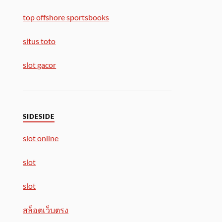
top offshore sportsbooks
situs toto
slot gacor
SIDESIDE
slot online
slot
slot
สล็อตเว็บตรง