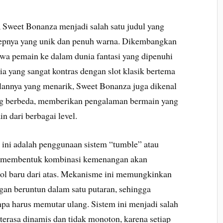
, Sweet Bonanza menjadi salah satu judul yang
nsepnya yang unik dan penuh warna. Dikembangkan
wa pemain ke dalam dunia fantasi yang dipenuhi
a yang sangat kontras dengan slot klasik bertema
ilannya yang menarik, Sweet Bonanza juga dikenal
g berbeda, memberikan pengalaman bermain yang
n dari berbagai level.
e ini adalah penggunaan sistem “tumble” atau
ng membentuk kombinasi kemenangan akan
ol baru dari atas. Mekanisme ini memungkinkan
n beruntun dalam satu putaran, sehingga
pa harus memutar ulang. Sistem ini menjadi salah
erasa dinamis dan tidak monoton, karena setiap