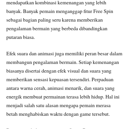
mendapatkan kombinasi kemenangan yang lebih
banyak. Banyak pemain menganggap fitur Free Spin
sebagai bagian paling seru karena memberikan
pengalaman bermain yang berbeda dibandingkan
putaran biasa.
Efek suara dan animasi juga memiliki peran besar dalam
membangun pengalaman bermain. Setiap kemenangan
biasanya disertai dengan efek visual dan suara yang
memberikan sensasi kepuasan tersendiri. Perpaduan
antara warna cerah, animasi menarik, dan suara yang
energik membuat permainan terasa lebih hidup. Hal ini
menjadi salah satu alasan mengapa pemain merasa
betah menghabiskan waktu dengan game tersebut.