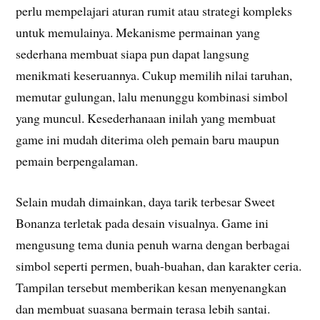
perlu mempelajari aturan rumit atau strategi kompleks
untuk memulainya. Mekanisme permainan yang
sederhana membuat siapa pun dapat langsung
menikmati keseruannya. Cukup memilih nilai taruhan,
memutar gulungan, lalu menunggu kombinasi simbol
yang muncul. Kesederhanaan inilah yang membuat
game ini mudah diterima oleh pemain baru maupun
pemain berpengalaman.
Selain mudah dimainkan, daya tarik terbesar Sweet
Bonanza terletak pada desain visualnya. Game ini
mengusung tema dunia penuh warna dengan berbagai
simbol seperti permen, buah-buahan, dan karakter ceria.
Tampilan tersebut memberikan kesan menyenangkan
dan membuat suasana bermain terasa lebih santai.