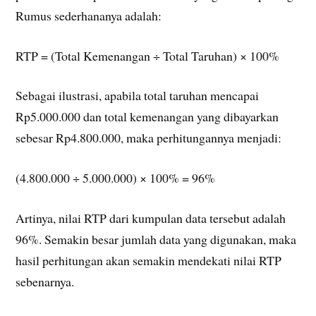
Rumus sederhananya adalah:
RTP = (Total Kemenangan ÷ Total Taruhan) × 100%
Sebagai ilustrasi, apabila total taruhan mencapai
Rp5.000.000 dan total kemenangan yang dibayarkan
sebesar Rp4.800.000, maka perhitungannya menjadi:
(4.800.000 ÷ 5.000.000) × 100% = 96%
Artinya, nilai RTP dari kumpulan data tersebut adalah
96%. Semakin besar jumlah data yang digunakan, maka
hasil perhitungan akan semakin mendekati nilai RTP
sebenarnya.