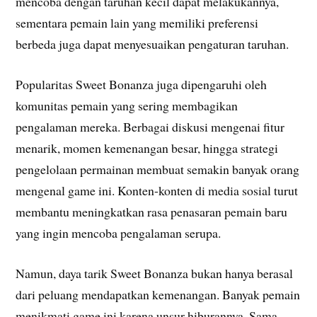
mencoba dengan taruhan kecil dapat melakukannya,
sementara pemain lain yang memiliki preferensi
berbeda juga dapat menyesuaikan pengaturan taruhan.
Popularitas Sweet Bonanza juga dipengaruhi oleh
komunitas pemain yang sering membagikan
pengalaman mereka. Berbagai diskusi mengenai fitur
menarik, momen kemenangan besar, hingga strategi
pengelolaan permainan membuat semakin banyak orang
mengenal game ini. Konten-konten di media sosial turut
membantu meningkatkan rasa penasaran pemain baru
yang ingin mencoba pengalaman serupa.
Namun, daya tarik Sweet Bonanza bukan hanya berasal
dari peluang mendapatkan kemenangan. Banyak pemain
menikmati game ini karena unsur hiburannya. Sama