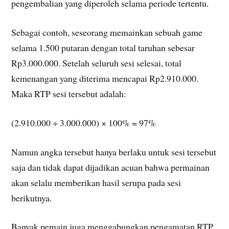
pengembalian yang diperoleh selama periode tertentu.
Sebagai contoh, seseorang memainkan sebuah game
selama 1.500 putaran dengan total taruhan sebesar
Rp3.000.000. Setelah seluruh sesi selesai, total
kemenangan yang diterima mencapai Rp2.910.000.
Maka RTP sesi tersebut adalah:
(2.910.000 ÷ 3.000.000) × 100% = 97%
Namun angka tersebut hanya berlaku untuk sesi tersebut
saja dan tidak dapat dijadikan acuan bahwa permainan
akan selalu memberikan hasil serupa pada sesi
berikutnya.
Banyak pemain juga menggabungkan pengamatan RTP