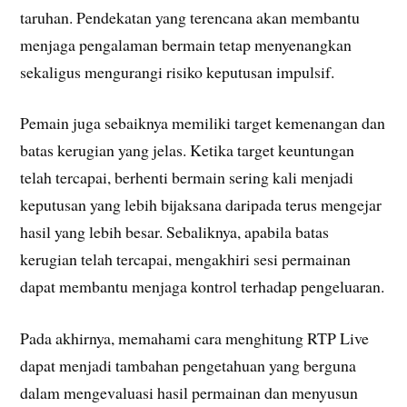
taruhan. Pendekatan yang terencana akan membantu
menjaga pengalaman bermain tetap menyenangkan
sekaligus mengurangi risiko keputusan impulsif.
Pemain juga sebaiknya memiliki target kemenangan dan
batas kerugian yang jelas. Ketika target keuntungan
telah tercapai, berhenti bermain sering kali menjadi
keputusan yang lebih bijaksana daripada terus mengejar
hasil yang lebih besar. Sebaliknya, apabila batas
kerugian telah tercapai, mengakhiri sesi permainan
dapat membantu menjaga kontrol terhadap pengeluaran.
Pada akhirnya, memahami cara menghitung RTP Live
dapat menjadi tambahan pengetahuan yang berguna
dalam mengevaluasi hasil permainan dan menyusun