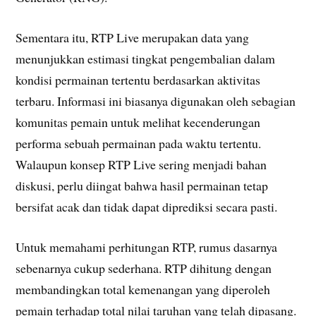
Sementara itu, RTP Live merupakan data yang
menunjukkan estimasi tingkat pengembalian dalam
kondisi permainan tertentu berdasarkan aktivitas
terbaru. Informasi ini biasanya digunakan oleh sebagian
komunitas pemain untuk melihat kecenderungan
performa sebuah permainan pada waktu tertentu.
Walaupun konsep RTP Live sering menjadi bahan
diskusi, perlu diingat bahwa hasil permainan tetap
bersifat acak dan tidak dapat diprediksi secara pasti.
Untuk memahami perhitungan RTP, rumus dasarnya
sebenarnya cukup sederhana. RTP dihitung dengan
membandingkan total kemenangan yang diperoleh
pemain terhadap total nilai taruhan yang telah dipasang.