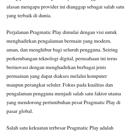
alasan mengapa provider ini dianggap sebagai salah satu
yang terbaik di dunia.
Perjalanan Pragmatic Play dimulai dengan visi untuk
menghadirkan pengalaman bermain yang modern,
aman, dan menghibur bagi seluruh pengguna. Seiring
perkembangan teknologi digital, perusahaan ini terus
berinovasi dengan menghadirkan berbagai jenis
permainan yang dapat diakses melalui komputer
maupun perangkat seluler. Fokus pada kualitas dan
pengalaman pengguna menjadi salah satu faktor utama
yang mendorong pertumbuhan pesat Pragmatic Play di
pasar global.
Salah satu kekuatan terbesar Pragmatic Play adalah