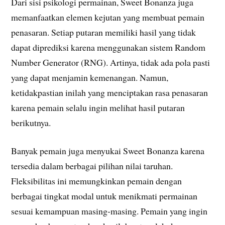
Dari sisi psikologi permainan, Sweet Bonanza juga
memanfaatkan elemen kejutan yang membuat pemain
penasaran. Setiap putaran memiliki hasil yang tidak
dapat diprediksi karena menggunakan sistem Random
Number Generator (RNG). Artinya, tidak ada pola pasti
yang dapat menjamin kemenangan. Namun,
ketidakpastian inilah yang menciptakan rasa penasaran
karena pemain selalu ingin melihat hasil putaran
berikutnya.
Banyak pemain juga menyukai Sweet Bonanza karena
tersedia dalam berbagai pilihan nilai taruhan.
Fleksibilitas ini memungkinkan pemain dengan
berbagai tingkat modal untuk menikmati permainan
sesuai kemampuan masing-masing. Pemain yang ingin