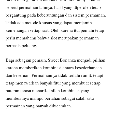
seperti permainan lainnya, hasil yang diperoleh tetap
bergantung pada keberuntungan dan sistem permainan.
Tidak ada metode khusus yang dapat menjamin
kemenangan setiap saat. Oleh karena itu, pemain tetap
perlu memahami bahwa slot merupakan permainan
berbasis peluang.
Bagi sebagian pemain, Sweet Bonanza menjadi pilihan
karena memberikan kombinasi antara kesederhanaan
dan keseruan. Permainannya tidak terlalu rumit, tetapi
tetap menawarkan banyak fitur yang membuat setiap
putaran terasa menarik. Inilah kombinasi yang
membuatnya mampu bertahan sebagai salah satu
permainan yang banyak dibicarakan.