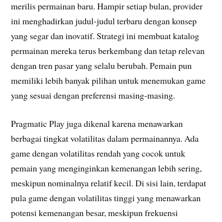
merilis permainan baru. Hampir setiap bulan, provider
ini menghadirkan judul-judul terbaru dengan konsep
yang segar dan inovatif. Strategi ini membuat katalog
permainan mereka terus berkembang dan tetap relevan
dengan tren pasar yang selalu berubah. Pemain pun
memiliki lebih banyak pilihan untuk menemukan game
yang sesuai dengan preferensi masing-masing.
Pragmatic Play juga dikenal karena menawarkan
berbagai tingkat volatilitas dalam permainannya. Ada
game dengan volatilitas rendah yang cocok untuk
pemain yang menginginkan kemenangan lebih sering,
meskipun nominalnya relatif kecil. Di sisi lain, terdapat
pula game dengan volatilitas tinggi yang menawarkan
potensi kemenangan besar, meskipun frekuensi