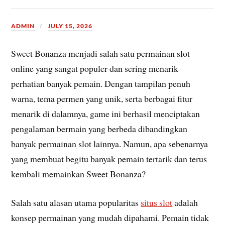
ADMIN
JULY 15, 2026
Sweet Bonanza menjadi salah satu permainan slot
online yang sangat populer dan sering menarik
perhatian banyak pemain. Dengan tampilan penuh
warna, tema permen yang unik, serta berbagai fitur
menarik di dalamnya, game ini berhasil menciptakan
pengalaman bermain yang berbeda dibandingkan
banyak permainan slot lainnya. Namun, apa sebenarnya
yang membuat begitu banyak pemain tertarik dan terus
kembali memainkan Sweet Bonanza?
Salah satu alasan utama popularitas
situs slot
adalah
konsep permainan yang mudah dipahami. Pemain tidak