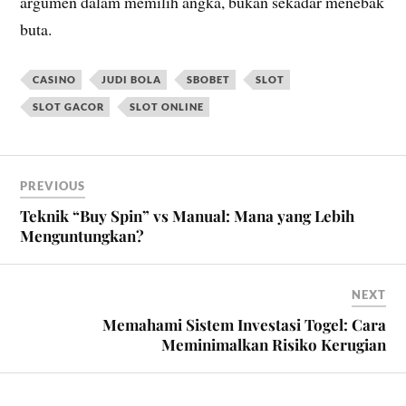
argumen dalam memilih angka, bukan sekadar menebak
buta.
CASINO
JUDI BOLA
SBOBET
SLOT
SLOT GACOR
SLOT ONLINE
PREVIOUS
Teknik “Buy Spin” vs Manual: Mana yang Lebih
Menguntungkan?
NEXT
Memahami Sistem Investasi Togel: Cara
Meminimalkan Risiko Kerugian