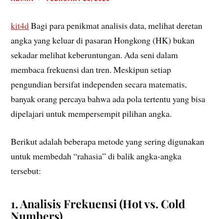
kit4d
Bagi para penikmat analisis data, melihat deretan
angka yang keluar di pasaran Hongkong (HK) bukan
sekadar melihat keberuntungan. Ada seni dalam
membaca frekuensi dan tren. Meskipun setiap
pengundian bersifat independen secara matematis,
banyak orang percaya bahwa ada pola tertentu yang bisa
dipelajari untuk mempersempit pilihan angka.
Berikut adalah beberapa metode yang sering digunakan
untuk membedah “rahasia” di balik angka-angka
tersebut:
1. Analisis Frekuensi (Hot vs. Cold
Numbers)