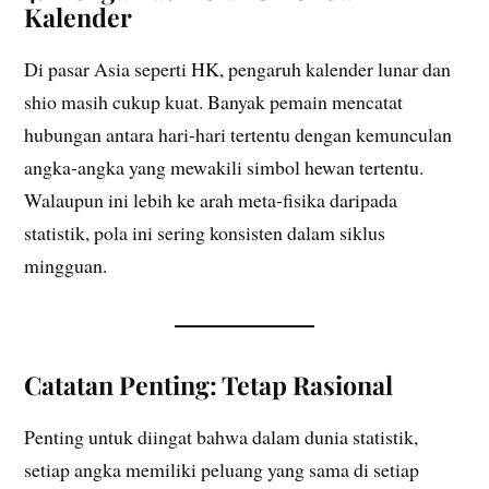
Kalender
Di pasar Asia seperti HK, pengaruh kalender lunar dan
shio masih cukup kuat. Banyak pemain mencatat
hubungan antara hari-hari tertentu dengan kemunculan
angka-angka yang mewakili simbol hewan tertentu.
Walaupun ini lebih ke arah meta-fisika daripada
statistik, pola ini sering konsisten dalam siklus
mingguan.
Catatan Penting: Tetap Rasional
Penting untuk diingat bahwa dalam dunia statistik,
setiap angka memiliki peluang yang sama di setiap