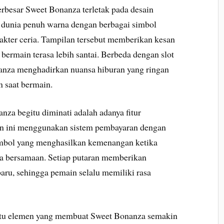
erbesar Sweet Bonanza terletak pada desain
 dunia penuh warna dengan berbagai simbol
akter ceria. Tampilan tersebut memberikan kesan
rmain terasa lebih santai. Berbeda dengan slot
nanza menghadirkan nuansa hiburan yang ringan
 saat bermain.
za begitu diminati adalah adanya fitur
n ini menggunakan sistem pembayaran dengan
imbol yang menghasilkan kemenangan ketika
ra bersamaan. Setiap putaran memberikan
ru, sehingga pemain selalu memiliki rasa
 satu elemen yang membuat Sweet Bonanza semakin