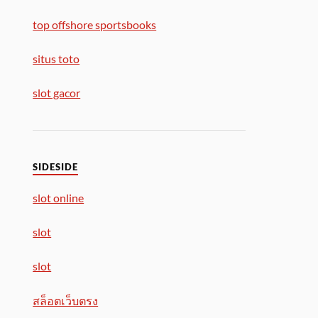
top offshore sportsbooks
situs toto
slot gacor
SIDESIDE
slot online
slot
slot
สล็อตเว็บตรง