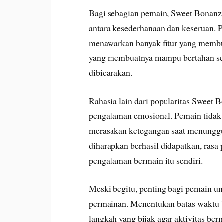
Bagi sebagian pemain, Sweet Bonanz
antara kesederhanaan dan keseruan. Pe
menawarkan banyak fitur yang membua
yang membuatnya mampu bertahan seb
dibicarakan.
Rahasia lain dari popularitas Swee
pengalaman emosional. Pemain tidak 
merasakan ketegangan saat menunggu
diharapkan berhasil didapatkan, rasa
pengalaman bermain itu sendiri.
Meski begitu, penting bagi pemain un
permainan. Menentukan batas waktu
langkah yang bijak agar aktivitas be