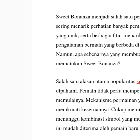
Sweet Bonanza menjadi salah satu per
sering menarik perhatian banyak pe
yang unik, serta berbagai fitur menar
pengalaman bermain yang berbeda dib
Namun, apa sebenarnya yang membuat 
memainkan Sweet Bonanza?
Salah satu alasan utama popularitas
s
dipahami. Pemain tidak perlu mempela
memulainya. Mekanisme permainan y
menikmati keseruannya. Cukup memili
menunggu kombinasi simbol yang mu
ini mudah diterima oleh pemain bar