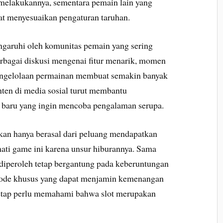
melakukannya, sementara pemain lain yang
at menyesuaikan pengaturan taruhan.
ngaruhi oleh komunitas pemain yang sering
bagai diskusi mengenai fitur menarik, momen
pengelolaan permainan membuat semakin banyak
ten di media sosial turut membantu
 baru yang ingin mencoba pengalaman serupa.
kan hanya berasal dari peluang mendapatkan
i game ini karena unsur hiburannya. Sama
g diperoleh tetap bergantung pada keberuntungan
tode khusus yang dapat menjamin kemenangan
 tetap perlu memahami bahwa slot merupakan