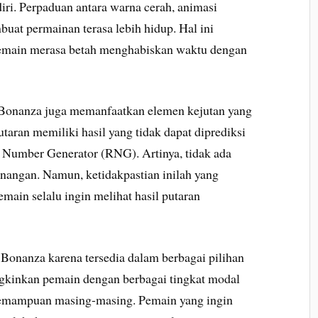
ri. Perpaduan antara warna cerah, animasi
uat permainan terasa lebih hidup. Hal ini
pemain merasa betah menghabiskan waktu dengan
t Bonanza juga memanfaatkan elemen kejutan yang
aran memiliki hasil yang tidak dapat diprediksi
Number Generator (RNG). Artinya, tidak ada
nangan. Namun, ketidakpastian inilah yang
main selalu ingin melihat hasil putaran
onanza karena tersedia dalam berbagai pilihan
ungkinkan pemain dengan berbagai tingkat modal
kemampuan masing-masing. Pemain yang ingin