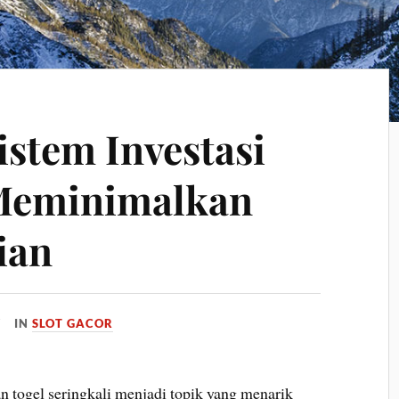
stem Investasi
 Meminimalkan
ian
IN
SLOT GACOR
n togel seringkali menjadi topik yang menarik