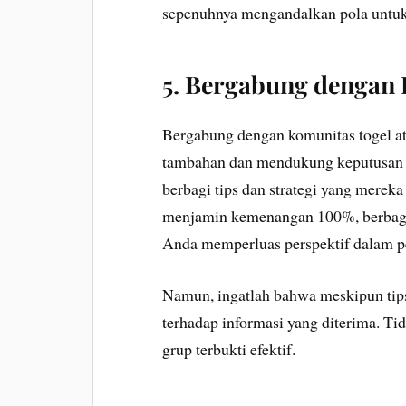
sepenuhnya mengandalkan pola untu
5.
Bergabung dengan 
Bergabung dengan komunitas togel a
tambahan dan mendukung keputusan
berbagi tips dan strategi yang mereka
menjamin kemenangan 100%, berbagi
Anda memperluas perspektif dalam p
Namun, ingatlah bahwa meskipun tips d
terhadap informasi yang diterima. Ti
grup terbukti efektif.