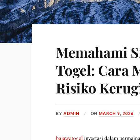
Memahami Si
Togel: Cara
Risiko Kerug
BY
ADMIN
ON
MARCH 9, 2026
bajawatogel
investasi dalam permaina