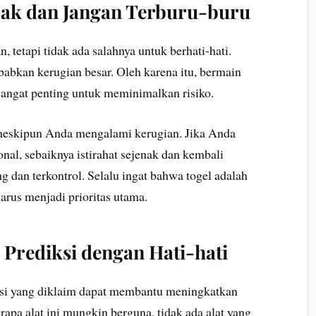
jak dan Jangan Terburu-buru
etapi tidak ada salahnya untuk berhati-hati.
abkan kerugian besar. Oleh karena itu, bermain
sangat penting untuk meminimalkan risiko.
 meskipun Anda mengalami kerugian. Jika Anda
onal, sebaiknya istirahat sejenak dan kembali
g dan terkontrol. Selalu ingat bahwa togel adalah
rus menjadi prioritas utama.
 Prediksi dengan Hati-hati
ksi yang diklaim dapat membantu meningkatkan
pa alat ini mungkin berguna, tidak ada alat yang