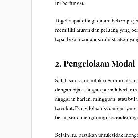
ini berfungsi.
Togel dapat dibagi dalam beberapa jen
memiliki aturan dan peluang yang be
tepat bisa mempengaruhi strategi yan
2.
Pengelolaan Modal
Salah satu cara untuk meminimalkan 
dengan bijak. Jangan pernah bertaru
anggaran harian, mingguan, atau bula
tersebut. Pengelolaan keuangan yan
besar, serta mengurangi kecenderung
Selain itu, pastikan untuk tidak meng