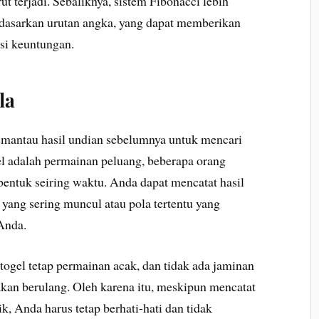
ut terjadi. Sebaliknya, sistem Fibonacci lebih
rdasarkan urutan angka, yang dapat memberikan
si keuntungan.
la
mantau hasil undian sebelumnya untuk mencari
gel adalah permainan peluang, beberapa orang
rbentuk seiring waktu. Anda dapat mencatat hasil
yang sering muncul atau pola tertentu yang
Anda.
ogel tetap permainan acak, dan tidak ada jaminan
akan berulang. Oleh karena itu, meskipun mencatat
ik, Anda harus tetap berhati-hati dan tidak