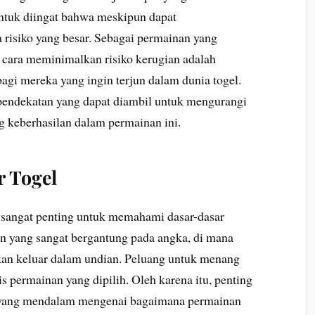
ntuk diingat bahwa meskipun dapat
risiko yang besar. Sebagai permainan yang
cara meminimalkan risiko kerugian adalah
agi mereka yang ingin terjun dalam dunia togel.
pendekatan yang dapat diambil untuk mengurangi
 keberhasilan dalam permainan ini.
 Togel
, sangat penting untuk memahami dasar-dasar
an yang sangat bergantung pada angka, di mana
an keluar dalam undian. Peluang untuk menang
is permainan yang dipilih. Oleh karena itu, penting
ang mendalam mengenai bagaimana permainan